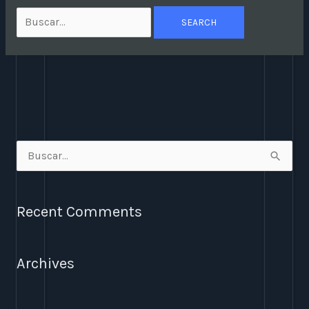
S
e
a
Recent Comments
r
c
Archives
h
f
o